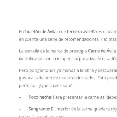
El
chuletón de Ávila
o de
ternera avileña
es el plat
en cuenta una serie de recomendaciones. Y lo más
La estrella de la marca de prestigio
Carne de Ávila
identificados con la imagen corporativa de esta
In
Pero pongámonos ya manos a la obra y descubramo
gusta a cada uno de nuestros invitados. Esto pued
perfecto. ¿Qué cuáles son?
–
Poco hecha
: Para presentar la carne así deb
–
Sangrante
: El interior de la carne quedará ro
rodeará un centro rojo.