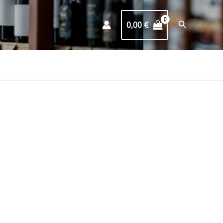
Buscar
0,00
€