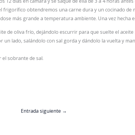
 12 días en cámara y se saque de ella de 3 a 4 horas antes d
el frigorífico obtendremos una carne dura y un cocinado de
ndose más grande a temperatura ambiente. Una vez hecha es
e de oliva frío, dejándolo escurrir para que suelte el aceit
un lado, salándolo con sal gorda y dándolo la vuelta y ma
el sobrante de sal.
Entrada siguiente
→