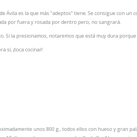
 de Ávila es la que más “adeptos” tiene. Se consigue con u
tada por fuera y rosada por dentro pero, no sangrará.
to. Si la presionamos, notaremos que está muy dura porque h
 sí, ¡toca cocinar!
roximadamente unos 800 g., todos ellos con hueso y gran pa