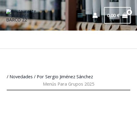
Ir
al
0,00
€
contenido
Bus
/
Novedades
/ Por
Sergio Jiménez Sánchez
Menús Para Grupos 2025