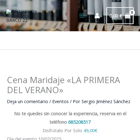
Ir
al
0,00
€
contenido
Bus
Cena Maridaje «LA PRIMERA
DEL VERANO»
Deja un comentario
/
Eventos
/ Por
Sergio Jiménez Sánchez
No te quedes sin conocer la experiencia, reserva en el
teléfono
685208517
Disfrútalo Por Solo
49,00€
Día del evento 10/07/2025